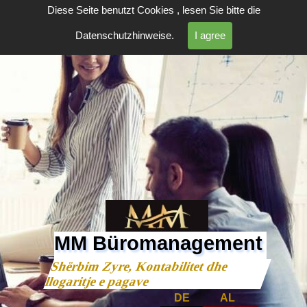
Diese Seite benutzt Cookies , lesen Sie bitte die
Datenschutzhinweise.
I agree
MM Büromanagement
Shërbim Zyre, Kontabilitet dhe 
llogaritje e pagave
DE
A
L